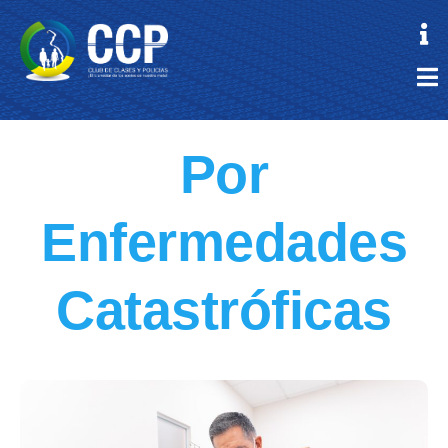
Por
Enfermedades
Catastróficas