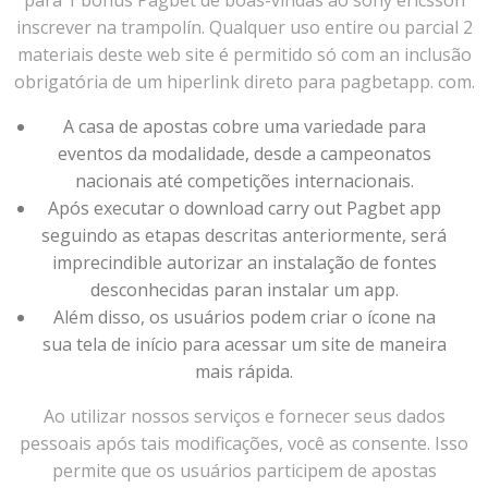
inscrever na trampolín. Qualquer uso entire ou parcial 2
materiais deste web site é permitido só com an inclusão
obrigatória de um hiperlink direto para pagbetapp. com.
A casa de apostas cobre uma variedade para
eventos da modalidade, desde a campeonatos
nacionais até competições internacionais.
Após executar o download carry out Pagbet app
seguindo as etapas descritas anteriormente, será
imprecindible autorizar an instalação de fontes
desconhecidas paran instalar um app.
Além disso, os usuários podem criar o ícone na
sua tela de início para acessar um site de maneira
mais rápida.
Ao utilizar nossos serviços e fornecer seus dados
pessoais após tais modificações, você as consente. Isso
permite que os usuários participem de apostas