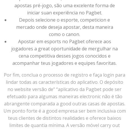
apostas pré-jogo, são uma excelente forma de
iniciar suan experiência no Pagbet.
Depois selecione o esporte, competicion e
mercado onde deseja apostar, desta maneira
como o canon.
Apostar em esports no Pagbet oferece aos
jogadores a great oportunidade de mergulhar na
cena competitiva desses jogos conocidos e
acompanhar teus jogadores e equipes favoritas.
Por fim, conclua o processo de registro e faça login para
lindar todas as características do aplicativo. O depósito
no website versão de” “aplicativo da Pagbet pode ser
efetuado para algumas maneiras electronic não é tão
abrangente comparada a good outras casas de apostas.
Um ponto forte é a good empresa ser bem inclusiva com
teus clientes de distintos realidades e oferece baixos
limites de quantia mínima. A versão móvel carry out