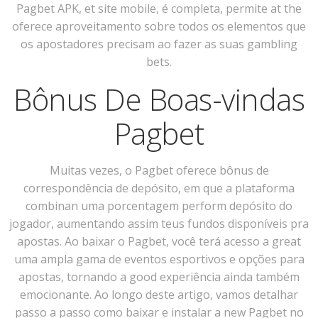
Pagbet APK, et site mobile, é completa, permite at the
oferece aproveitamento sobre todos os elementos que
os apostadores precisam ao fazer as suas gambling
bets.
Bônus De Boas-vindas
Pagbet
Muitas vezes, o Pagbet oferece bônus de
correspondência de depósito, em que a plataforma
combinan uma porcentagem perform depósito do
jogador, aumentando assim teus fundos disponíveis pra
apostas. Ao baixar o Pagbet, você terá acesso a great
uma ampla gama de eventos esportivos e opções para
apostas, tornando a good experiência ainda também
emocionante. Ao longo deste artigo, vamos detalhar
passo a passo como baixar e instalar a new Pagbet no