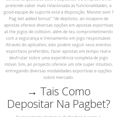
pretende saber mais relacionada as funcionalidades, a
good equipe de suporte está à disposição. Mesmo sem 1
Pag bet added bonus” “de depósito, an incapere de
apostas oferece diversas opções em apostas esportivas
at the jogos de collision, além de teu comprometimento
com a segurança e treinamento em jogo responsável.
Através do aplicativo, eles podem seguir seus eventos
esportivos preferidos, fazer apostas em tempo real e
desfrutar sobre uma experiência completa de jogo
móvel. Sim, an proyecto oferece um site super intuitivo,
entregando diversas modalidades esportivas e opções
sobre mercado.
→ Tais Como
Depositar Na Pagbet?