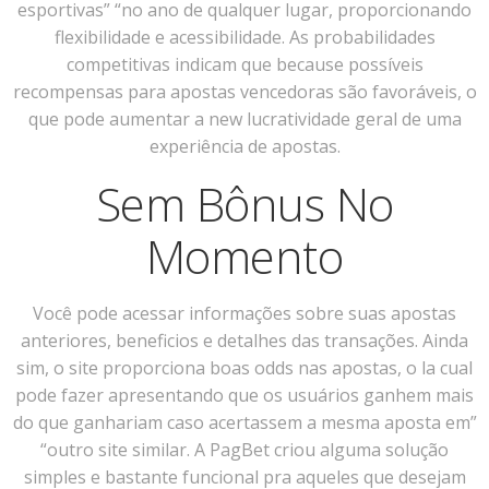
esportivas” “no ano de qualquer lugar, proporcionando
flexibilidade e acessibilidade. As probabilidades
competitivas indicam que because possíveis
recompensas para apostas vencedoras são favoráveis, o
que pode aumentar a new lucratividade geral de uma
experiência de apostas.
Sem Bônus No
Momento
Você pode acessar informações sobre suas apostas
anteriores, beneficios e detalhes das transações. Ainda
sim, o site proporciona boas odds nas apostas, o la cual
pode fazer apresentando que os usuários ganhem mais
do que ganhariam caso acertassem a mesma aposta em”
“outro site similar. A PagBet criou alguma solução
simples e bastante funcional pra aqueles que desejam