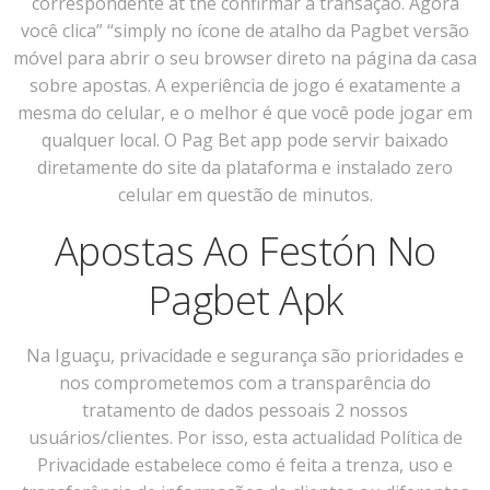
correspondente at the confirmar a transação. Agora
você clica” “simply no ícone de atalho da Pagbet versão
móvel para abrir o seu browser direto na página da casa
sobre apostas. A experiência de jogo é exatamente a
mesma do celular, e o melhor é que você pode jogar em
qualquer local. O Pag Bet app pode servir baixado
diretamente do site da plataforma e instalado zero
celular em questão de minutos.
Apostas Ao Festón No
Pagbet Apk
Na Iguaçu, privacidade e segurança são prioridades e
nos comprometemos com a transparência do
tratamento de dados pessoais 2 nossos
usuários/clientes. Por isso, esta actualidad Política de
Privacidade estabelece como é feita a trenza, uso e