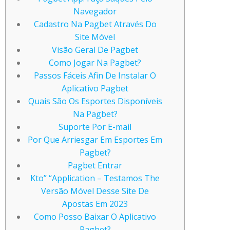
Navegador
Cadastro Na Pagbet Através Do
Site Móvel
Visão Geral De Pagbet
Como Jogar Na Pagbet?
Passos Fáceis Afin De Instalar O
Aplicativo Pagbet
Quais São Os Esportes Disponíveis
Na Pagbet?
Suporte Por E-mail
Por Que Arriesgar Em Esportes Em
Pagbet?
Pagbet Entrar
Kto” “Application – Testamos The
Versão Móvel Desse Site De
Apostas Em 2023
Como Posso Baixar O Aplicativo
Pagbet?