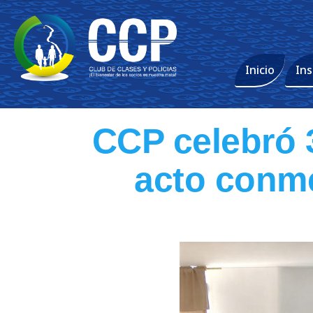
Inicio
Ins
CCP celebró 3
acto conme