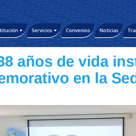
titución
Servicios
Convenios
Noticias
Tra
8 años de vida ins
morativo en la Se