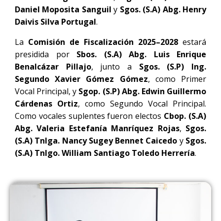
Daniel Moposita Sanguil
y
Sgos. (S.A) Abg. Henry
Daivis Silva Portugal
.
La
Comisión de Fiscalización 2025–2028
estará
presidida por
Sbos. (S.A) Abg. Luis Enrique
Benalcázar Pillajo
, junto a
Sgos. (S.P) Ing.
Segundo Xavier Gómez Gómez
, como Primer
Vocal Principal, y
Sgop. (S.P) Abg. Edwin Guillermo
Cárdenas Ortiz
, como Segundo Vocal Principal.
Como vocales suplentes fueron electos
Cbop. (S.A)
Abg. Valeria Estefanía Manríquez Rojas
,
Sgos.
(S.A) Tnlga. Nancy Sugey Bennet Caicedo
y
Sgos.
(S.A) Tnlgo. William Santiago Toledo Herrería
.