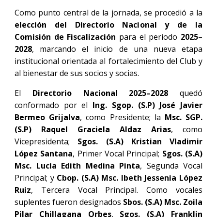
Como punto central de la jornada, se procedió a la
elección del Directorio Nacional y de la
Comisión de Fiscalización
para el periodo
2025–
2028
, marcando el inicio de una nueva etapa
institucional orientada al fortalecimiento del Club y
al bienestar de sus socios y socias.
El
Directorio Nacional 2025–2028
quedó
conformado por el
Ing. Sgop. (S.P) José Javier
Bermeo Grijalva
, como Presidente; la
Msc. SGP.
(S.P) Raquel Graciela Aldaz Arias
, como
Vicepresidenta;
Sgos. (S.A) Kristian Vladimir
López Santana
, Primer Vocal Principal;
Sgos. (S.A)
Msc. Lucía Edith Medina Pinta
, Segunda Vocal
Principal; y
Cbop. (S.A) Msc. Ibeth Jessenia López
Ruiz
, Tercera Vocal Principal. Como vocales
suplentes fueron designados
Sbos. (S.A) Msc. Zoila
Pilar Chillagana Orbes
,
Sgos. (S.A) Franklin